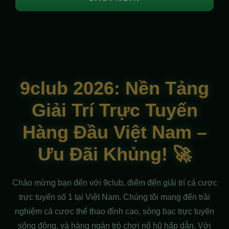
9club 2026: Nền Tảng
Giải Trí Trực Tuyến
Hàng Đầu Việt Nam –
Ưu Đãi Khủng! 🚀
Chào mừng bạn đến với 9club, điểm đến giải trí cá cược
trực tuyến số 1 tại Việt Nam. Chúng tôi mang đến trải
nghiệm cá cược thể thao đỉnh cao, sòng bạc trực tuyến
sống động, và hàng ngàn trò chơi nổ hũ hấp dẫn. Với