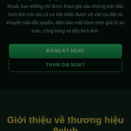
9club, bạn không chỉ được tham gia vào những trận đấu
kịch tính mà còn có cơ hội nhận được vô vàn ưu đãi và
khuyến mãi độc quyền, đảm bảo một hành trình giải trí an
toàn, công bằng và đầy kịch tính.
ĐĂNG KÝ NGAY
THAM GIA NGAY
Giới thiệu về thương hiệu
9club