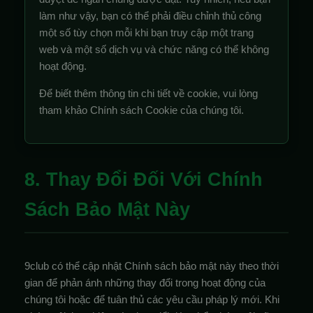
làm như vậy, bạn có thể phải điều chỉnh thủ công
một số tùy chọn mỗi khi bạn truy cập một trang
web và một số dịch vụ và chức năng có thể không
hoạt động.
Để biết thêm thông tin chi tiết về cookie, vui lòng
tham khảo Chính sách Cookie của chúng tôi.
8. Thay Đổi Đối Với Chính
Sách Bảo Mật Này
9club có thể cập nhật Chính sách bảo mật này theo thời
gian để phản ánh những thay đổi trong hoạt động của
chúng tôi hoặc để tuân thủ các yêu cầu pháp lý mới. Khi