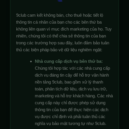
9club cam kết không bán, cho thuê hoặc tiết lộ
thông tin cá nhân của bạn cho các bên thứ ba
không liên quan vì mục đích marketing của họ. Tuy
nhiên, chúng tôi có thể chia sẻ thông tin của bạn
trong các trường hợp sau đây, luôn đảm bảo tuân
thủ các biện pháp bảo vệ dữ liệu nghiêm ngặt:
Nhà cung cấp dịch vụ bên thứ ba:
Chúng tôi hợp tác với các nhà cung cấp
dịch vụ đáng tin cậy để hỗ trợ vận hành
nền tảng 9club, bao gồm xử lý thanh
toán, phân tích dữ liệu, dịch vụ lưu trữ,
marketing và hỗ trợ khách hàng. Các nhà
cung cấp này chỉ được phép sử dụng
thông tin của bạn để thực hiện các dịch
vụ được chỉ định và phải tuân thủ các
nghĩa vụ bảo mật tương tự như 9club.