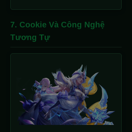
7. Cookie Và Công Nghệ
Tương Tự