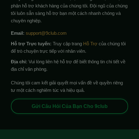
phận hỗ trợ khách hàng của chúng tôi. Đội ngũ của chúng
tôi luôn sẵn sàng hỗ trợ bạn một cách nhanh chóng và
chuyên nghiệp.
Email:
support@9club.com
Hỗ trợ Trực tuyến:
Truy cập trang
Hỗ Trợ
của chúng tôi
để trò chuyện trực tiếp với nhân viên.
Địa chỉ:
Vui lòng liên hệ hỗ trợ để biết thông tin chi tiết về
địa chỉ văn phòng.
Chúng tôi cam kết giải quyết mọi vấn đề về quyền riêng
tư một cách nghiêm túc và hiệu quả.
Gửi Câu Hỏi Của Bạn Cho 9club