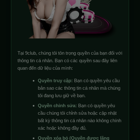
Tại 9club, chúng tôi tôn trọng quyền của bạn đối với
thông tin cá nhân. Bạn có các quyền sau đây liên
quan đến dữ liệu của mình:
Quyền truy cập:
Bạn có quyền yêu cầu
bản sao các thông tin cá nhân mà chúng
tôi đang lưu giữ về bạn.
Quyền chỉnh sửa:
Bạn có quyền yêu
cầu chúng tôi chỉnh sửa hoặc cập nhật
bất kỳ thông tin cá nhân nào không chính
xác hoặc không đầy đủ.
Quyền xóa bỏ (Quyền được lãng