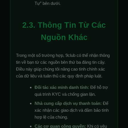
Tự” bên dưới.
2.3. Thông Tin Từ Các
Nguồn Khác
Trong một số trường hợp, 9club có thể nhận thông
tin về bạn từ các nguồn bên thứ ba đáng tin cậy.
Điều này giúp chúng tôi nâng cao tính chính xác
của dữ liệu và tuân thủ các quy định pháp luật.
Đối tác xác minh danh tính:
Để hỗ trợ
quá trình KYC và chống gian lận.
Nhà cung cấp dịch vụ thanh toán:
Để
xác nhận các giao dịch và đảm bảo tính
hợp lệ của chúng.
Các cơ quan công quyền:
Khi có yêu