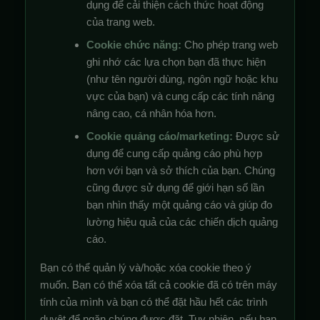
dụng để cải thiện cách thức hoạt động
của trang web.
Cookie chức năng:
Cho phép trang web
ghi nhớ các lựa chọn bạn đã thực hiện
(như tên người dùng, ngôn ngữ hoặc khu
vực của bạn) và cung cấp các tính năng
nâng cao, cá nhân hóa hơn.
Cookie quảng cáo/marketing:
Được sử
dụng để cung cấp quảng cáo phù hợp
hơn với bạn và sở thích của bạn. Chúng
cũng được sử dụng để giới hạn số lần
bạn nhìn thấy một quảng cáo và giúp đo
lường hiệu quả của các chiến dịch quảng
cáo.
Bạn có thể quản lý và/hoặc xóa cookie theo ý
muốn. Bạn có thể xóa tất cả cookie đã có trên máy
tính của mình và bạn có thể đặt hầu hết các trình
duyệt để ngăn chúng được đặt. Tuy nhiên, nếu bạn