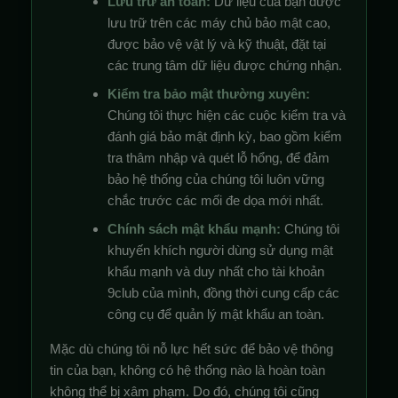
Lưu trữ an toàn:
Dữ liệu của bạn được
lưu trữ trên các máy chủ bảo mật cao,
được bảo vệ vật lý và kỹ thuật, đặt tại
các trung tâm dữ liệu được chứng nhận.
Kiểm tra bảo mật thường xuyên:
Chúng tôi thực hiện các cuộc kiểm tra và
đánh giá bảo mật định kỳ, bao gồm kiểm
tra thâm nhập và quét lỗ hổng, để đảm
bảo hệ thống của chúng tôi luôn vững
chắc trước các mối đe dọa mới nhất.
Chính sách mật khẩu mạnh:
Chúng tôi
khuyến khích người dùng sử dụng mật
khẩu mạnh và duy nhất cho tài khoản
9club của mình, đồng thời cung cấp các
công cụ để quản lý mật khẩu an toàn.
Mặc dù chúng tôi nỗ lực hết sức để bảo vệ thông
tin của bạn, không có hệ thống nào là hoàn toàn
không thể bị xâm phạm. Do đó, chúng tôi cũng