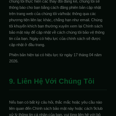
chúng tôi thực hiện các thay đổi đáng kể, chúng tôi sẽ
thông báo cho bạn bằng cách đăng phiên bản cập nhật
trên trang web của chúng tôi và/hoặc thông qua các
phương tiện liên lạc khác, chẳng hạn như email. Chúng
tôi khuyến khích bạn thường xuyên xem lại Chính sách
bảo mật này để cập nhật về cách chúng tôi bảo vệ thông
tin của bạn. Ngày có hiệu lực của chính sách sẽ được
cập nhật ở đầu trang.
Phiên bản hiện tại có hiệu lực từ ngày 17 tháng 04 năm
2026.
9. Liên Hệ Với Chúng Tôi
Nếu bạn có bất kỳ câu hỏi, thắc mắc hoặc yêu cầu nào
liên quan đến Chính sách bảo mật này hoặc cách 9club
xử lý thông tin cá nhân của bạn, vui lòng liên hệ với bộ