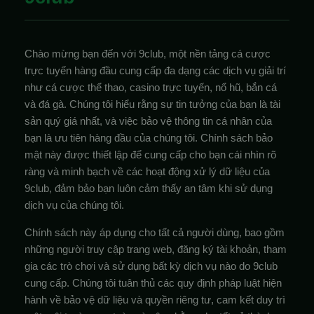
Chào mừng bạn đến với 9club, một nền tảng cá cược
trực tuyến hàng đầu cung cấp đa dạng các dịch vụ giải trí
như cá cược thể thao, casino trực tuyến, nổ hũ, bắn cá
và đá gà. Chúng tôi hiểu rằng sự tin tưởng của bạn là tài
sản quý giá nhất, và việc bảo vệ thông tin cá nhân của
bạn là ưu tiên hàng đầu của chúng tôi. Chính sách bảo
mật này được thiết lập để cung cấp cho bạn cái nhìn rõ
ràng và minh bạch về các hoạt động xử lý dữ liệu của
9club, đảm bảo bạn luôn cảm thấy an tâm khi sử dụng
dịch vụ của chúng tôi.
Chính sách này áp dụng cho tất cả người dùng, bao gồm
những người truy cập trang web, đăng ký tài khoản, tham
gia các trò chơi và sử dụng bất kỳ dịch vụ nào do 9club
cung cấp. Chúng tôi tuân thủ các quy định pháp luật hiện
hành về bảo vệ dữ liệu và quyền riêng tư, cam kết duy trì