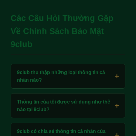
Các Câu Hỏi Thường Gặp
Về Chính Sách Bảo Mật
9club
9club thu thập những loại thông tin cá
+
nhân nào?
Thông tin của tôi được sử dụng như thế
+
nào tại 9club?
9club có chia sẻ thông tin cá nhân của
+