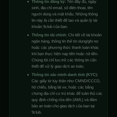
Thông tin đăng ký:
Tên đầy đủ, ngày
sinh, địa chỉ email, số điện thoại, tên
người dùng và mật khẩu. Những thông
tin này là cần thiết để tạo và quản lý tài
khoản 9club của bạn.
Thông tin tài chính:
Chi tiết về tài khoản
ngân hàng, thông tin thẻ tín dụng/ghi nợ
hoặc các phương thức thanh toán khác
khi bạn thực hiện nạp tiền hoặc rút tiền.
Chúng tôi chỉ lưu trữ các thông tin cần
thiết để xử lý giao dịch an toàn.
Thông tin xác minh danh tính (KYC):
Các giấy tờ tùy thân như CMND/CCCD,
hộ chiếu, bằng lái xe, hoặc các bằng
chứng địa chỉ cư trú khác để tuân thủ các
quy định chống rửa tiền (AML) và đảm
bảo an toàn cho giao dịch của bạn tại
9club.