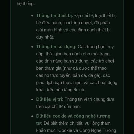
hệ thống.
Thông tin thiết bị:
Địa chỉ IP, loại thiết bị,
hệ điều hành, loại trình duyệt, độ phân
giải màn hình và các định danh thiết bị
duy nhất.
Thông tin sử dụng:
Các trang bạn truy
cập, thời gian bạn dành cho mỗi trang,
các tính năng bạn sử dụng, các trò chơi
bạn tham gia (như cá cược thể thao,
casino trực tuyến, bắn cá, đá gà), các
giao dịch bạn thực hiện, và các hoạt động
khác trên nền tảng 9club.
Dữ liệu vị trí:
Thông tin vị trí chung dựa
trên địa chỉ IP của bạn.
Dữ liệu cookie và công nghệ tương
tự:
Để biết thêm chi tiết, vui lòng tham
khảo mục “Cookie và Công Nghệ Tương