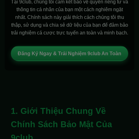
Tại 9club, chúng tôi cam kết bảo vệ quyền riêng tư và
thông tin cá nhân của bạn một cách nghiêm ngặt
nhất. Chính sách này giải thích cách chúng tôi thu
thập, sử dụng và chia sẻ dữ liệu của bạn để đảm bảo
trải nghiệm cá cược trực tuyến an toàn và minh bạch.
Đăng Ký Ngay & Trải Nghiệm 9club An Toàn
1. Giới Thiệu Chung Về
Chính Sách Bảo Mật Của
9club