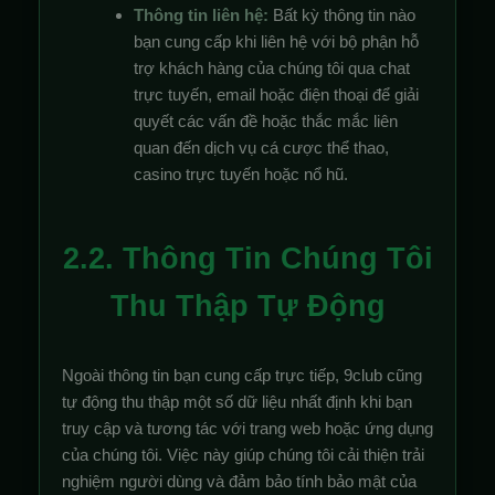
Thông tin liên hệ:
Bất kỳ thông tin nào
bạn cung cấp khi liên hệ với bộ phận hỗ
trợ khách hàng của chúng tôi qua chat
trực tuyến, email hoặc điện thoại để giải
quyết các vấn đề hoặc thắc mắc liên
quan đến dịch vụ cá cược thể thao,
casino trực tuyến hoặc nổ hũ.
2.2. Thông Tin Chúng Tôi
Thu Thập Tự Động
Ngoài thông tin bạn cung cấp trực tiếp, 9club cũng
tự động thu thập một số dữ liệu nhất định khi bạn
truy cập và tương tác với trang web hoặc ứng dụng
của chúng tôi. Việc này giúp chúng tôi cải thiện trải
nghiệm người dùng và đảm bảo tính bảo mật của