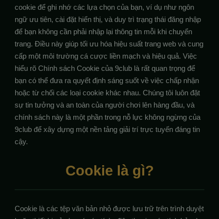
cookie để ghi nhớ các lựa chọn của bạn, ví dụ như ngôn
ngữ ưu tiên, cài đặt hiển thị, và duy trì trạng thái đăng nhập
để bạn không cần phải nhập lại thông tin mỗi khi chuyển
trang. Điều này giúp tối ưu hóa hiệu suất trang web và cung
cấp một môi trường cá cược liền mạch và hiệu quả. Việc
hiểu rõ Chính sách Cookie của 9club là rất quan trọng để
bạn có thể đưa ra quyết định sáng suốt về việc chấp nhận
hoặc từ chối các loại cookie khác nhau. Chúng tôi luôn đặt
sự tin tưởng và an toàn của người chơi lên hàng đầu, và
chính sách này là một phần trong nỗ lực không ngừng của
9club để xây dựng một nền tảng giải trí trực tuyến đáng tin
cậy.
Cookie là gì?
Cookie là các tệp văn bản nhỏ được lưu trữ trên trình duyệt