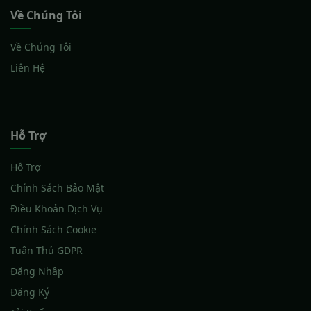
Về Chúng Tôi
Về Chúng Tôi
Liên Hệ
Hỗ Trợ
Hỗ Trợ
Chính Sách Bảo Mật
Điều Khoản Dịch Vụ
Chính Sách Cookie
Tuân Thủ GDPR
Đăng Nhập
Đăng Ký