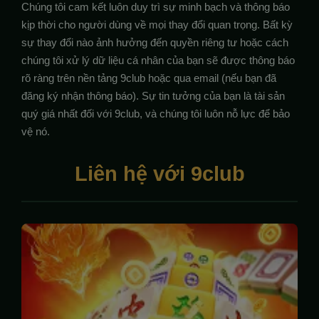
Chúng tôi cam kết luôn duy trì sự minh bạch và thông báo
kịp thời cho người dùng về mọi thay đổi quan trọng. Bất kỳ
sự thay đổi nào ảnh hưởng đến quyền riêng tư hoặc cách
chúng tôi xử lý dữ liệu cá nhân của bạn sẽ được thông báo
rõ ràng trên nền tảng 9club hoặc qua email (nếu bạn đã
đăng ký nhận thông báo). Sự tin tưởng của bạn là tài sản
quý giá nhất đối với 9club, và chúng tôi luôn nỗ lực để bảo
vệ nó.
Liên hệ với 9club