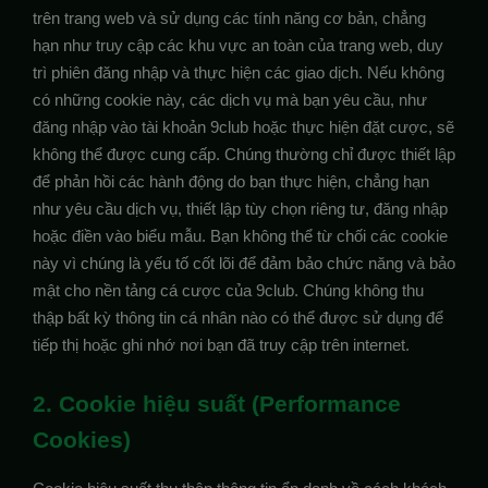
trên trang web và sử dụng các tính năng cơ bản, chẳng
hạn như truy cập các khu vực an toàn của trang web, duy
trì phiên đăng nhập và thực hiện các giao dịch. Nếu không
có những cookie này, các dịch vụ mà bạn yêu cầu, như
đăng nhập vào tài khoản 9club hoặc thực hiện đặt cược, sẽ
không thể được cung cấp. Chúng thường chỉ được thiết lập
để phản hồi các hành động do bạn thực hiện, chẳng hạn
như yêu cầu dịch vụ, thiết lập tùy chọn riêng tư, đăng nhập
hoặc điền vào biểu mẫu. Bạn không thể từ chối các cookie
này vì chúng là yếu tố cốt lõi để đảm bảo chức năng và bảo
mật cho nền tảng cá cược của 9club. Chúng không thu
thập bất kỳ thông tin cá nhân nào có thể được sử dụng để
tiếp thị hoặc ghi nhớ nơi bạn đã truy cập trên internet.
2. Cookie hiệu suất (Performance
Cookies)