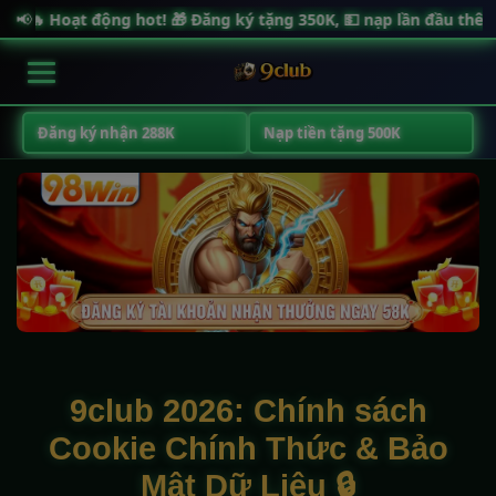
📢
ng hot! 🎁 Đăng ký tặng 350K, 💵 nạp lần đầu thêm 500K, ⭐ tham 
Đăng ký nhận 288K
Nạp tiền tặng 500K
9club 2026: Chính sách
Cookie Chính Thức & Bảo
Mật Dữ Liệu 🔒