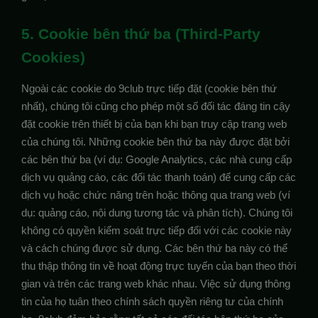
5. Cookie bên thứ ba (Third-Party
Cookies)
Ngoài các cookie do 9club trực tiếp đặt (cookie bên thứ
nhất), chúng tôi cũng cho phép một số đối tác đáng tin cậy
đặt cookie trên thiết bị của bạn khi bạn truy cập trang web
của chúng tôi. Những cookie bên thứ ba này được đặt bởi
các bên thứ ba (ví dụ: Google Analytics, các nhà cung cấp
dịch vụ quảng cáo, các đối tác thanh toán) để cung cấp các
dịch vụ hoặc chức năng trên hoặc thông qua trang web (ví
dụ: quảng cáo, nội dung tương tác và phân tích). Chúng tôi
không có quyền kiểm soát trực tiếp đối với các cookie này
và cách chúng được sử dụng. Các bên thứ ba này có thể
thu thập thông tin về hoạt động trực tuyến của bạn theo thời
gian và trên các trang web khác nhau. Việc sử dụng thông
tin của họ tuân theo chính sách quyền riêng tư của chính