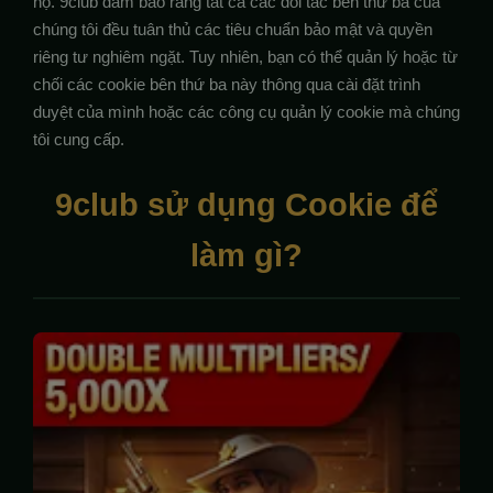
họ. 9club đảm bảo rằng tất cả các đối tác bên thứ ba của
chúng tôi đều tuân thủ các tiêu chuẩn bảo mật và quyền
riêng tư nghiêm ngặt. Tuy nhiên, bạn có thể quản lý hoặc từ
chối các cookie bên thứ ba này thông qua cài đặt trình
duyệt của mình hoặc các công cụ quản lý cookie mà chúng
tôi cung cấp.
9club sử dụng Cookie để
làm gì?