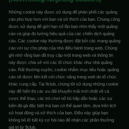
Những cookie này được sử dụng để phân phối các quảng
cáo phù hợp hơn với bạn và sở thích của bạn. Chúng cũng
được sử dụng để giới hạn số lần bạn nhìn thấy một quảng
cáo và giúp đo lường hiệu quả của các chiến dịch quảng
cáo. Các cookie này thường được đặt bởi các mạng quảng
cáo với sự cho phép của nhà điều hành trang web. Chúng
ghi nhớ rằng bạn đã truy cập một trang web và thông tin
này được chia sẻ với các tổ chức khác như nhà quảng
cáo. Rất thường xuyên, cookie nhắm mục tiêu hoặc quảng
cáo sẽ được liên kết với chức năng trang web do tổ chức
khác cung cấp. Tại 9club, chúng tôi sử dụng những cookie
này để hiển thị các ưu đãi khuyến mãi mới nhất về cá
cược thể thao, các trò chơi nổ hũ hấp dẫn hoặc các sự
kiện đá gà đặc biệt mà bạn có thể quan tâm, dựa trên lịch
sử hoạt động và sở thích của bạn. Điều này giúp bạn
không bỏ lỡ bất kỳ cơ hội nào để nhận các phần thưởng
giá trị từ 9club.