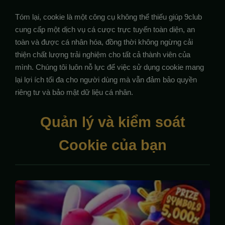
Tóm lại, cookie là một công cụ không thể thiếu giúp 9club
cung cấp một dịch vụ cá cược trực tuyến toàn diện, an
toàn và được cá nhân hóa, đồng thời không ngừng cải
thiện chất lượng trải nghiệm cho tất cả thành viên của
mình. Chúng tôi luôn nỗ lực để việc sử dụng cookie mang
lại lợi ích tối đa cho người dùng mà vẫn đảm bảo quyền
riêng tư và bảo mật dữ liệu cá nhân.
Quản lý và kiểm soát
Cookie của bạn