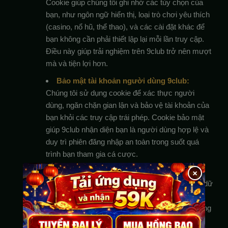
Cookie giúp chúng tôi ghi nhớ các tùy chọn của
bạn, như ngôn ngữ hiển thị, loại trò chơi yêu thích
(casino, nổ hũ, thể thao), và các cài đặt khác để
bạn không cần phải thiết lập lại mỗi lần truy cập.
Điều này giúp trải nghiệm trên 9club trở nên mượt
mà và tiện lợi hơn.
Bảo mật tài khoản người dùng 9club:
Chúng tôi sử dụng cookie để xác thực người
dùng, ngăn chặn gian lận và bảo vệ tài khoản của
bạn khỏi các truy cập trái phép. Cookie bảo mật
giúp 9club nhận diện bạn là người dùng hợp lệ và
duy trì phiên đăng nhập an toàn trong suốt quá
trình bạn tham gia cá cược.
×
Phân tích và tối ưu hóa hiệu suất trang
web:
Cookie hiệu suất cho phép 9club thu thập dữ
liệu ẩn danh về cách bạn và những người dùng
khác tương tác với nền tảng của chúng tôi. Thông
tin này giúp chúng tôi phân tích lưu lượng truy