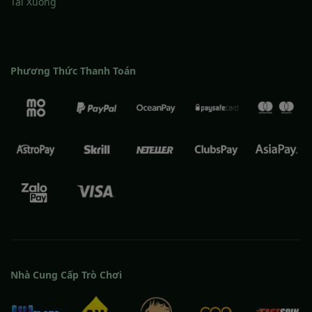
Tải Xuống
Phương Thức Thanh Toán
Nhà Cung Cấp Trò Chơi