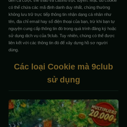
đến cá cược thể thao và casino trực tuyến. Mặc dù cookie
có thể chứa các mã định danh duy nhất, chúng thường
không lưu trữ trực tiếp thông tin nhận dạng cá nhân như
tên, địa chỉ email hay số điện thoại của bạn, trừ khi bạn tự
nguyện cung cấp thông tin đó trong quá trình đăng ký hoặc
sử dụng dịch vụ của 9club. Tuy nhiên, chúng có thể được
liên kết với các thông tin đó để xây dựng hồ sơ người
dùng.
Các loại Cookie mà 9club
sử dụng