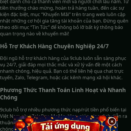
biệt dành cho cả thành viên mới và người chơi lâu năm. Từ
tiền thưởng chào mừng, hoàn trả hàng tuần, đến các sự
kiện đặc biệt, mục “Khuyến Mãi” trên trang web luôn cập
nhật những cơ hội gia tăng tài khoản của bạn. Đừng quên
theo dõi mục “Tin Tức” để không bỏ lỡ bất kỳ thông báo
quan trọng nào về khuyến mãi!
Hỗ Trợ Khách Hàng Chuyên Nghiệp 24/7
Đội ngũ hỗ trợ khách hàng của 9club luôn sẵn sàng phục
vụ 24/7, giải đáp mọi thắc mắc và xử lý vấn đề một cách
nhanh chóng, hiệu quả. Bạn có thể liên hệ qua chat trực
tuyến, Zalo, Telegram, hoặc các kênh mạng xã hội khác.
Phương Thức Thanh Toán Linh Hoạt và Nhanh
Chóng
9club hỗ trợ nhiều phương thức nạp/rút tiền phổ biến tại
Việt Nam như ZaloPay, MoMo, Visa, giúp giao dịch diễn ra
×
thuận tiện và an toàn. Thời gian xử lý giao dịch nhanh
chóng, đảm bảo bạn không phải chờ đợi lâu.