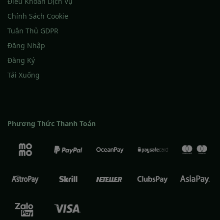
Điều Khoản Dịch Vụ
Chính Sách Cookie
Tuân Thủ GDPR
Đăng Nhập
Đăng Ký
Tải Xuống
Phương Thức Thanh Toán