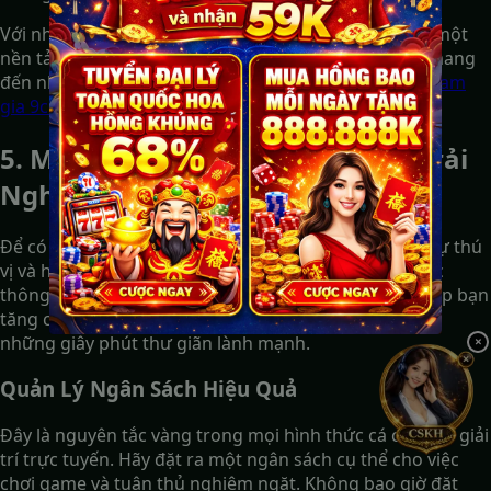
Với những ưu điểm vượt trội này, 9club không chỉ là một
nền tảng giải trí mà còn là một đối tác đáng tin cậy, mang
đến những trải nghiệm giải trí online tốt nhất. Hãy
tham
gia 9club ngay hôm nay
để tận hưởng!
5. Mẹo và Chiến Lược Để Tối Ưu Trải
Nghiệm Giải Trí Của Bạn
Để có một trải nghiệm
giải trí online
tại
9club
thật sự thú
vị và hiệu quả, việc áp dụng một số mẹo và chiến lược
thông minh là rất quan trọng. Điều này không chỉ giúp bạn
tăng cơ hội chiến thắng mà còn đảm bảo bạn luôn có
những giây phút thư giãn lành mạnh.
×
Quản Lý Ngân Sách Hiệu Quả
Đây là nguyên tắc vàng trong mọi hình thức cá cược và giải
trí trực tuyến. Hãy đặt ra một ngân sách cụ thể cho việc
chơi game và tuân thủ nghiêm ngặt. Không bao giờ đặt