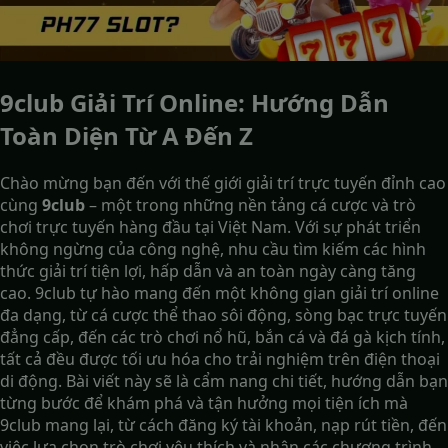
9club Giải Trí Online: Hướng Dẫn
Toàn Diện Từ A Đến Z
Chào mừng bạn đến với thế giới giải trí trực tuyến đỉnh cao
cùng
9club
– một trong những nền tảng cá cược và trò
chơi trực tuyến hàng đầu tại Việt Nam. Với sự phát triển
không ngừng của công nghệ, nhu cầu tìm kiếm các hình
thức giải trí tiện lợi, hấp dẫn và an toàn ngày càng tăng
cao. 9club tự hào mang đến một không gian giải trí online
đa dạng, từ cá cược thể thao sôi động, sòng bạc trực tuyến
đẳng cấp, đến các trò chơi nổ hũ, bắn cá và đá gà kịch tính,
tất cả đều được tối ưu hóa cho trải nghiệm trên điện thoại
di động. Bài viết này sẽ là cẩm nang chi tiết, hướng dẫn bạn
từng bước để khám phá và tận hưởng mọi tiện ích mà
9club mang lại, từ cách đăng ký tài khoản, nạp rút tiền, đến
việc lựa chọn trò chơi yêu thích và nhận các chương trình