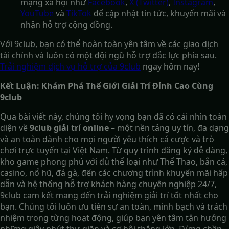
mạng xã hội như
Facebook
,
X (Twitter)
,
Instagram
,
YouTube
và
TikTok
để cập nhật tin tức, khuyến mãi và
nhận hỗ trợ cộng đồng.
Với 9club, bạn có thể hoàn toàn yên tâm về các giao dịch
tài chính và luôn có một đội ngũ hỗ trợ đắc lực phía sau.
Trải nghiệm dịch vụ hỗ trợ của 9club
ngay hôm nay!
Kết Luận: Khám Phá Thế Giới Giải Trí Đỉnh Cao Cùng
9club
Qua bài viết này, chúng tôi hy vọng bạn đã có cái nhìn toàn
diện về
9club giải trí online
– một nền tảng uy tín, đa dạng
và an toàn dành cho mọi người yêu thích cá cược và trò
chơi trực tuyến tại Việt Nam. Từ quy trình đăng ký dễ dàng,
kho game phong phú với đủ thể loại như Thể Thao, bắn cá,
casino, nổ hũ, đá gà, đến các chương trình khuyến mãi hấp
dẫn và hệ thống hỗ trợ khách hàng chuyên nghiệp 24/7,
9club cam kết mang đến trải nghiệm giải trí tốt nhất cho
bạn. Chúng tôi luôn ưu tiên sự an toàn, minh bạch và trách
nhiệm trong từng hoạt động, giúp bạn yên tâm tận hưởng
những giây phút thư giãn và cơ hội thắng lớn. Đừng chần