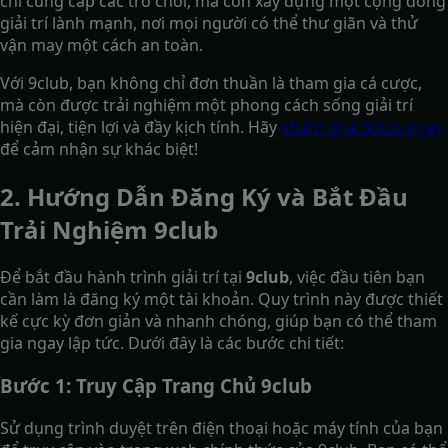
chỉ cung cấp các trò chơi, mà còn xây dựng một cộng đồng
giải trí lành mạnh, nơi mọi người có thể thư giãn và thử
vận may một cách an toàn.
Với 9club, bạn không chỉ đơn thuần là tham gia cá cược,
mà còn được trải nghiệm một phong cách sống giải trí
hiện đại, tiện lợi và đầy kịch tính. Hãy
khám phá 9club ngay
để cảm nhận sự khác biệt!
2. Hướng Dẫn Đăng Ký và Bắt Đầu
Trải Nghiệm 9club
Để bắt đầu hành trình giải trí tại
9club
, việc đầu tiên bạn
cần làm là đăng ký một tài khoản. Quy trình này được thiết
kế cực kỳ đơn giản và nhanh chóng, giúp bạn có thể tham
gia ngay lập tức. Dưới đây là các bước chi tiết:
Bước 1: Truy Cập Trang Chủ 9club
Sử dụng trình duyệt trên điện thoại hoặc máy tính của bạn