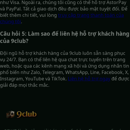
như Visa. Ngoài ra, chúng tôi cũng có thể hỗ trợ AstorPay
và PayPal. Tất cả giao dịch đều được bảo mật tuyệt đối. Để
biết thêm chi tiết, vui lòng
truy cập trang thanh toán của
chúng tôi
.
Câu hỏi 5: Làm sao để liên hệ hỗ trợ khách hàng
của 9club?
Đội ngũ hỗ trợ khách hàng của 9club luôn sẵn sàng phục
vụ 24/7. Bạn có thể liên hệ qua chat trực tuyến trên trang
web, hoặc qua các kênh mạng xã hội và ứng dụng nhắn tin
phổ biến như Zalo, Telegram, WhatsApp, Line, Facebook, X,
Instagram, YouTube và TikTok.
Liên hệ hỗ trợ ngay
để được
giải đáp mọi thắc mắc.