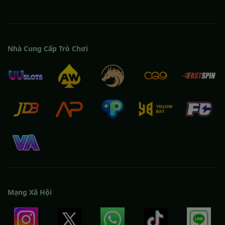
Nhà Cung Cấp Trò Chơi
Mạng Xã Hội