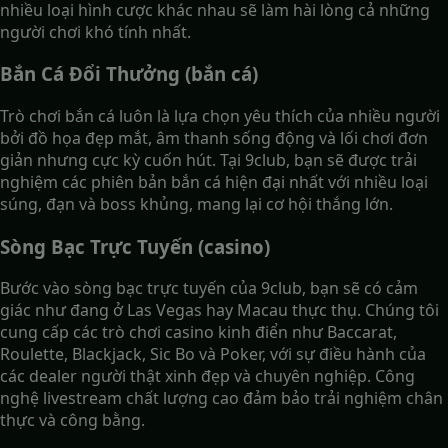
nhiều loại hình cược khác nhau sẽ làm hài lòng cả những
người chơi khó tính nhất.
Bắn Cá Đổi Thưởng (bắn cá)
Trò chơi bắn cá luôn là lựa chọn yêu thích của nhiều người
bởi đồ họa đẹp mắt, âm thanh sống động và lối chơi đơn
giản nhưng cực kỳ cuốn hút. Tại 9club, bạn sẽ được trải
nghiệm các phiên bản bắn cá hiện đại nhất với nhiều loại
súng, đạn và boss khủng, mang lại cơ hội thắng lớn.
Sòng Bạc Trực Tuyến (casino)
Bước vào sòng bạc trực tuyến của 9club, bạn sẽ có cảm
giác như đang ở Las Vegas hay Macau thực thụ. Chúng tôi
cung cấp các trò chơi casino kinh điển như Baccarat,
Roulette, Blackjack, Sic Bo và Poker, với sự điều hành của
các dealer người thật xinh đẹp và chuyên nghiệp. Công
nghệ livestream chất lượng cao đảm bảo trải nghiệm chân
thực và công bằng.