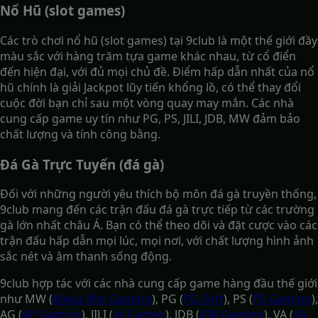
Nổ Hũ (slot games)
Các trò chơi nổ hũ (slot games) tại 9club là một thế giới đầy
màu sắc với hàng trăm tựa game khác nhau, từ cổ điển
đến hiện đại, với đủ mọi chủ đề. Điểm hấp dẫn nhất của nổ
hũ chính là giải Jackpot lũy tiến khổng lồ, có thể thay đổi
cuộc đời bạn chỉ sau một vòng quay may mắn. Các nhà
cung cấp game uy tín như PG, PS, JILI, JDB, MW đảm bảo
chất lượng và tính công bằng.
Đá Gà Trực Tuyến (đá gà)
Đối với những người yêu thích bộ môn đá gà truyền thống,
9club mang đến các trận đấu đá gà trực tiếp từ các trường
gà lớn nhất châu Á. Bạn có thể theo dõi và đặt cược vào các
trận đấu hấp dẫn mọi lúc, mọi nơi, với chất lượng hình ảnh
sắc nét và âm thanh sống động.
9club hợp tác với các nhà cung cấp game hàng đầu thế giới
như MW (
Mega Win Gaming
), PG (
PG Soft
), PS (
PS Gaming
),
AG (
AP Gaming
), JILI (
Jili Games
), JDB (
JDB Gaming
), VA (
VA